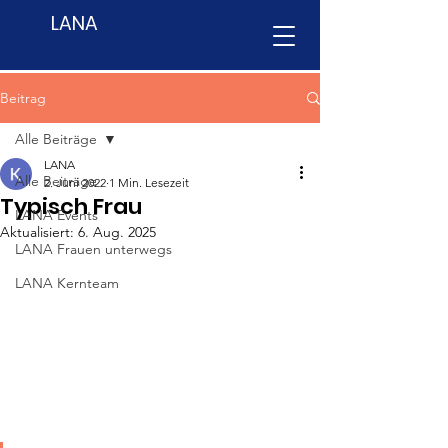
LANA
Beitrag
Alle Beiträge
LANA
Alle Beiträge
2. Juni 2022
1 Min. Lesezeit
Typisch Frau
LANA Events
Aktualisiert:
6. Aug. 2025
LANA Frauen unterwegs
LANA Kernteam