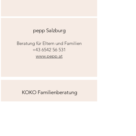
pepp Salzburg
Beratung für Eltern und Familien
+43 6542 56 531
www.pepp.at
KOKO Familienberatung
Beratung zu Paarkonflikten,
Lebenskrisen, etc.
+43 662 43 63 69
www.koko.at