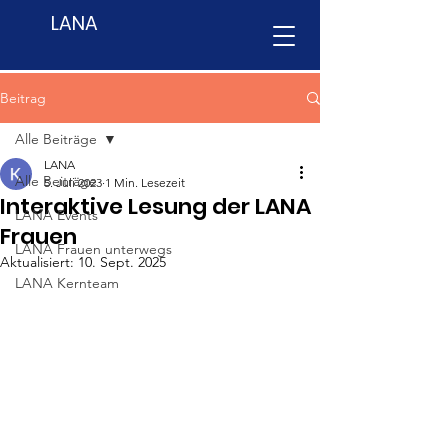
LANA
Beitrag
Alle Beiträge
LANA
Alle Beiträge
5. Juli 2023
1 Min. Lesezeit
Interaktive Lesung der LANA
LANA Events
Frauen
LANA Frauen unterwegs
Aktualisiert:
10. Sept. 2025
LANA Kernteam