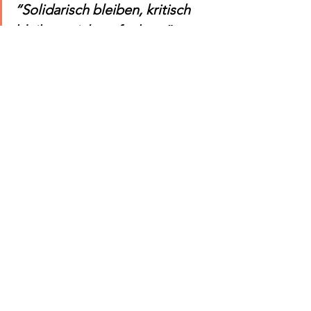
“Solidarisch bleiben, kritisch 
bleiben, nicht aufgeben.” - 
Banan Sakbani
Bildnachweis : 
Kirill Lialin
LANA Events