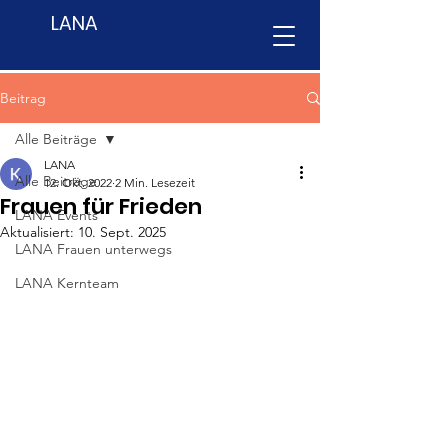
LANA
Beitrag
Alle Beiträge
LANA
Alle Beiträge
12. Okt. 2022
2 Min. Lesezeit
Frauen für Frieden
LANA Events
Aktualisiert:
10. Sept. 2025
LANA Frauen unterwegs
LANA Kernteam