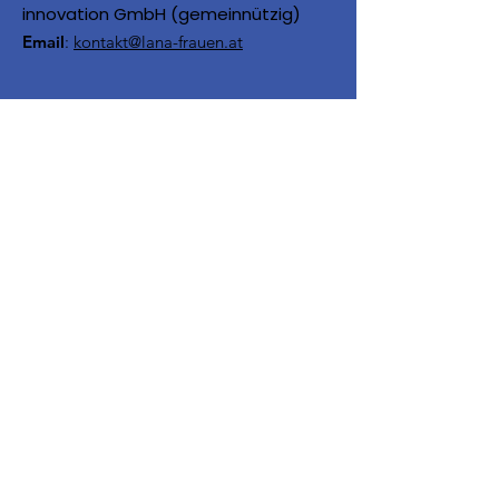
innovation GmbH (gemeinnützig)
Email
:
kontakt@lana-frauen.at
LANA wird unter anderem
gefördert von:
Über uns
Kontakt
Impressum