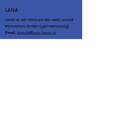
LANA
LANA ist ein Venture der wirkt. social
innovation GmbH (gemeinnützig)
Email
:
kontakt@lana-frauen.at
LANA wird unter anderem
gefördert von: