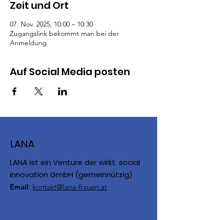
Zeit und Ort
07. Nov. 2025, 10:00 – 10:30
Zugangslink bekommt man bei der
Anmeldung
Auf Social Media posten
LANA
LANA ist ein Venture der wirkt. social
innovation GmbH (gemeinnützig)
Email
:
kontakt@lana-frauen.at