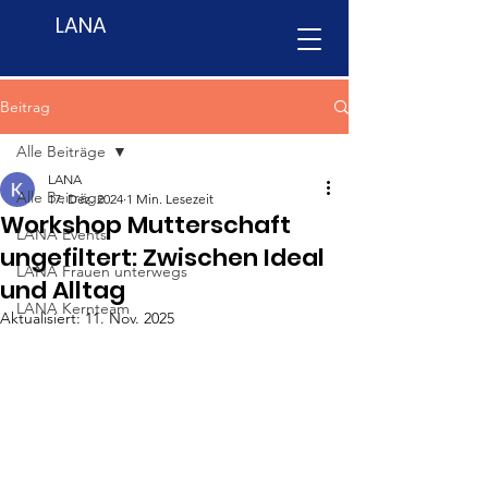
LANA
Beitrag
Alle Beiträge
LANA
Alle Beiträge
17. Dez. 2024
1 Min. Lesezeit
Workshop Mutterschaft
LANA Events
ungefiltert: Zwischen Ideal
LANA Frauen unterwegs
und Alltag
LANA Kernteam
Aktualisiert:
11. Nov. 2025