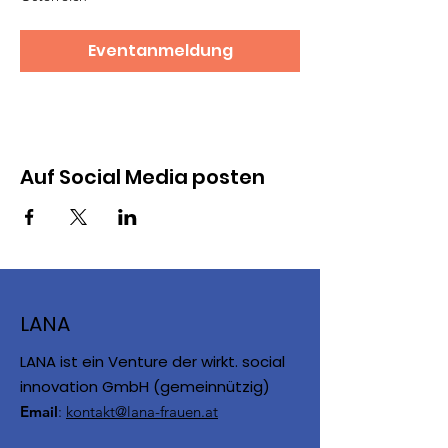
Eventanmeldung
Auf Social Media posten
LANA
LANA ist ein Venture der wirkt. social
innovation GmbH (gemeinnützig)
Email
:
kontakt@lana-frauen.at