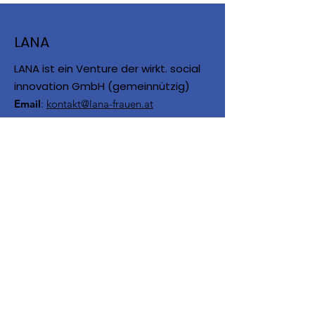
LANA
LANA ist ein Venture der wirkt. social
innovation GmbH (gemeinnützig)
Email
:
kontakt@lana-frauen.at
LANA wird unter anderem
gefördert von: