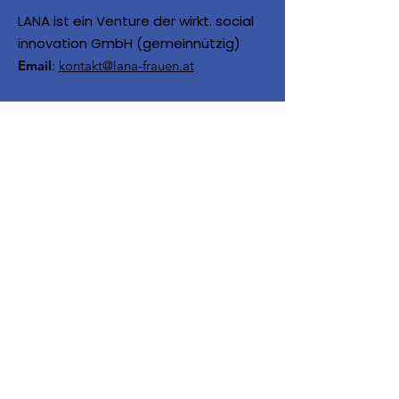
LANA ist ein Venture der wirkt. social
innovation GmbH (gemeinnützig)
Email
:
kontakt@lana-frauen.at
LANA wird unter anderem
gefördert von:
Über uns
Kontakt