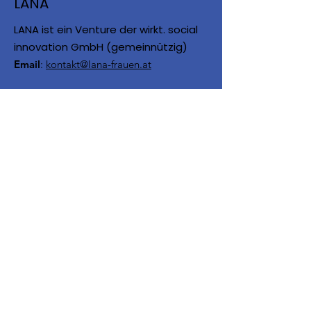
LANA
LANA ist ein Venture der wirkt. social
innovation GmbH (gemeinnützig)
Email
:
kontakt@lana-frauen.at
LANA wird unter anderem
gefördert von:
Über uns