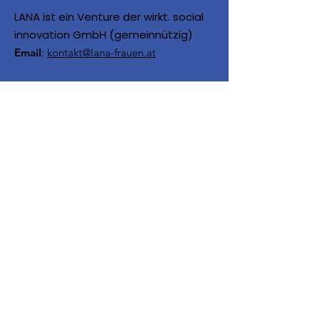
LANA ist ein Venture der wirkt. social
innovation GmbH (gemeinnützig)
Email
:
kontakt@lana-frauen.at
LANA wird unter anderem
gefördert von:
Über uns
Kontakt